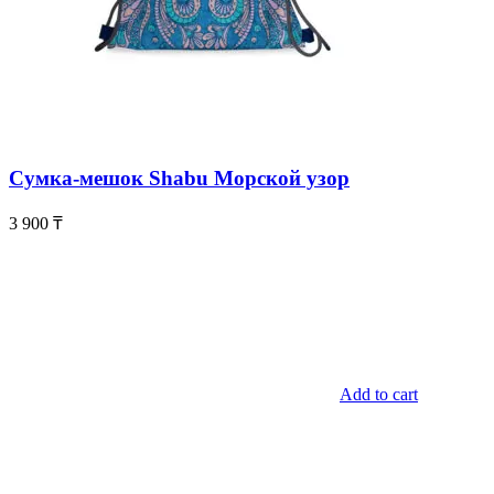
Сумка-мешок Shabu Морской узор
3 900
₸
Add to cart