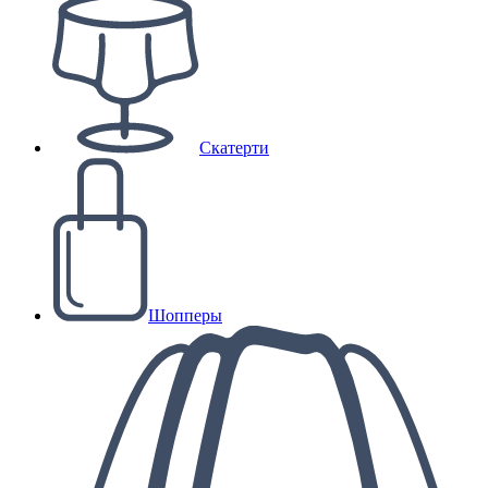
Скатерти
Шопперы