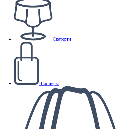
Скатерти
Шопперы