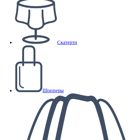
Скатерти
Шопперы