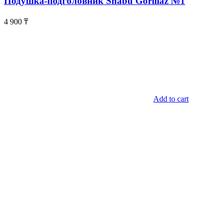
Подушка-подголовник Shabu Gorillaz №1
4 900
₸
Add to cart