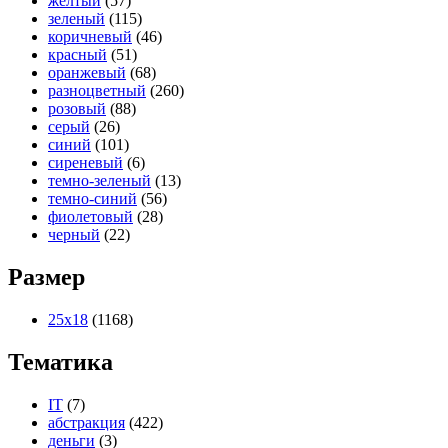
желтый
(57)
зеленый
(115)
коричневый
(46)
красный
(51)
оранжевый
(68)
разноцветный
(260)
розовый
(88)
серый
(26)
синий
(101)
сиреневый
(6)
темно-зеленый
(13)
темно-синий
(56)
фиолетовый
(28)
черный
(22)
Размер
25х18
(1168)
Тематика
IT
(7)
абстракция
(422)
деньги
(3)