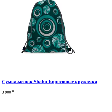
Сумка-мешок Shabu Бирюзовые кружочки
3 900
₸