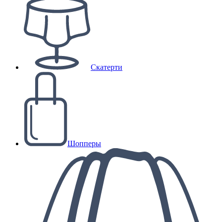
Скатерти
Шопперы