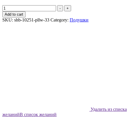
Подушка
-
+
декоративная
Add to cart
Shabu
SKU:
shb-10251-pllw-33
Category:
Подушки
Герберы
яркие
-
33х33
quantity
Удалить из списка
желаний
В список желаний