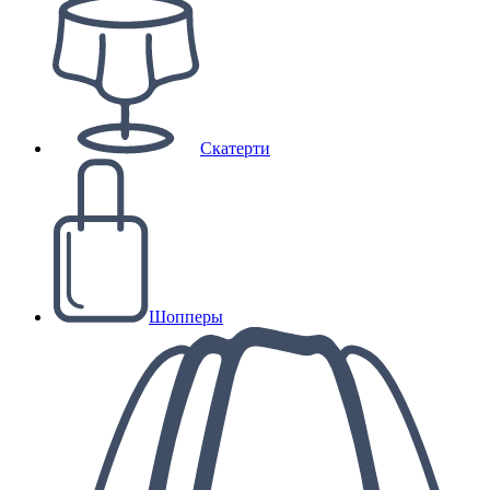
Скатерти
Шопперы