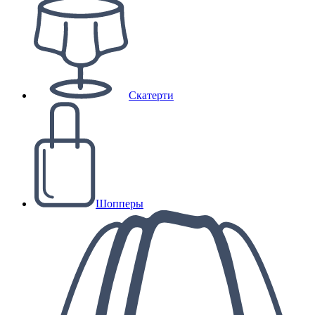
Скатерти
Шопперы