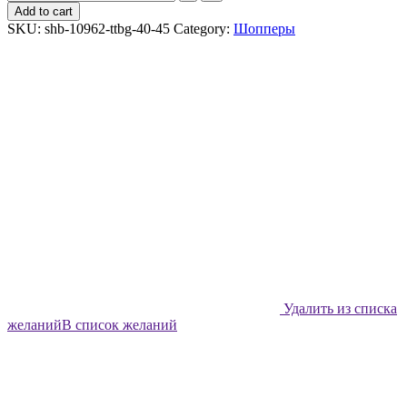
шоппер
Add to cart
Shabu
SKU:
shb-10962-ttbg-40-45
Category:
Шопперы
Цветные
асыки
quantity
Удалить из списка
желаний
В список желаний