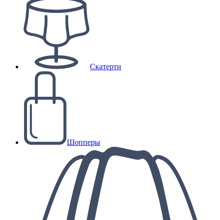
Скатерти
Шопперы