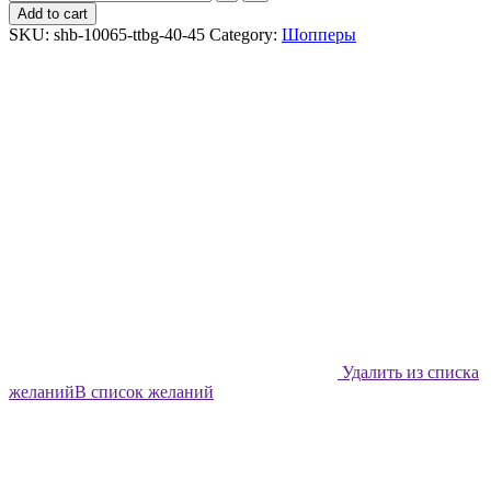
шоппер
Add to cart
Shabu
SKU:
shb-10065-ttbg-40-45
Category:
Шопперы
Хлорофиллы
quantity
Удалить из списка
желаний
В список желаний