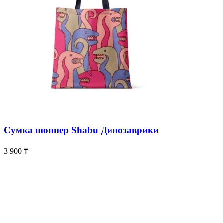
Сумка шоппер Shabu Динозаврики
3 900
₸