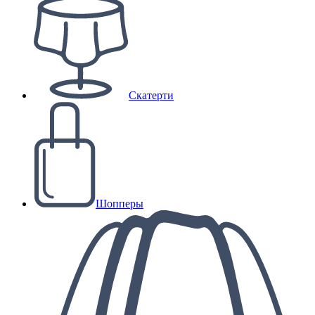
Скатерти
Шопперы