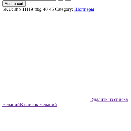
шоппер
Add to cart
Shabu
SKU:
shb-11119-ttbg-40-45
Category:
Шопперы
Тропический
фрукт
quantity
Удалить из списка
желаний
В список желаний