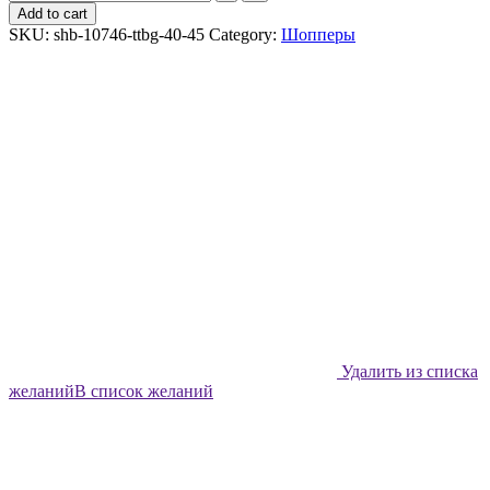
шоппер
Add to cart
Shabu
SKU:
shb-10746-ttbg-40-45
Category:
Шопперы
Тигровый
сад
quantity
Удалить из списка
желаний
В список желаний