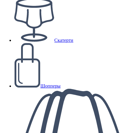
Скатерти
Шопперы