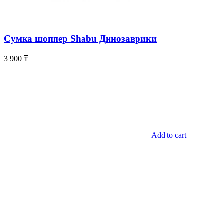
Сумка шоппер Shabu Динозаврики
3 900
₸
Add to cart