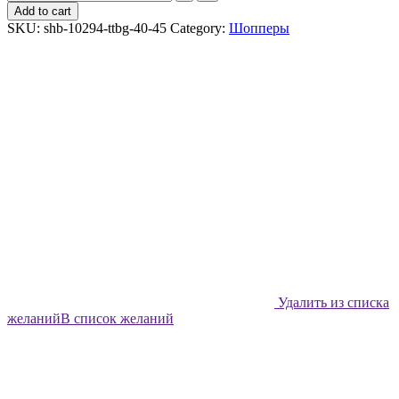
шоппер
Add to cart
Shabu
SKU:
shb-10294-ttbg-40-45
Category:
Шопперы
Снеговичок
quantity
Удалить из списка
желаний
В список желаний