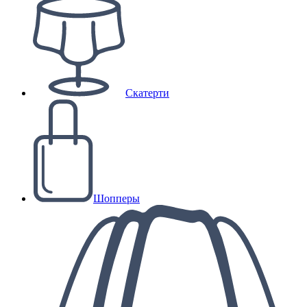
Скатерти
Шопперы