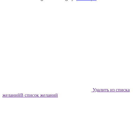
Рябь
quantity
Удалить из списка
желаний
В список желаний