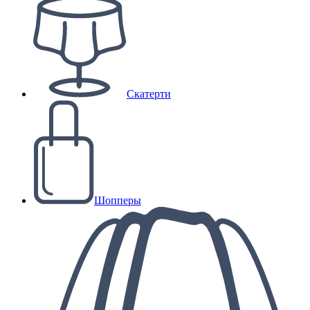
Скатерти
Шопперы