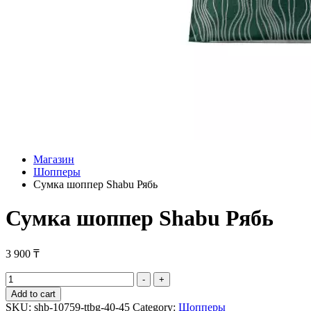
Магазин
Шопперы
Сумка шоппер Shabu Рябь
Сумка шоппер Shabu Рябь
3 900
₸
Сумка
-
+
шоппер
Add to cart
Shabu
SKU:
shb-10759-ttbg-40-45
Category:
Шопперы