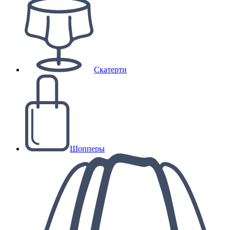
Скатерти
Шопперы