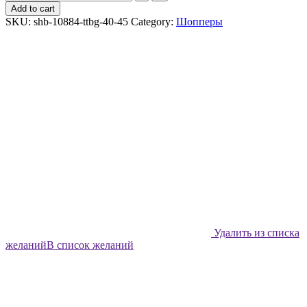
шоппер
Add to cart
Shabu
SKU:
shb-10884-ttbg-40-45
Category:
Шопперы
Ронетки
quantity
Удалить из списка
желаний
В список желаний