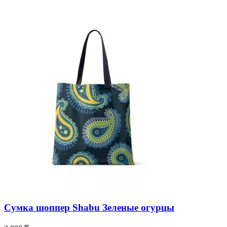
Сумка шоппер Shabu Зеленые огурцы