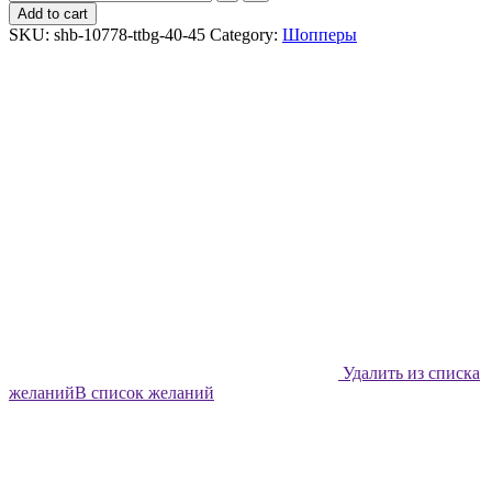
шоппер
Add to cart
Shabu
SKU:
shb-10778-ttbg-40-45
Category:
Шопперы
Пунктирный
узор
quantity
Удалить из списка
желаний
В список желаний