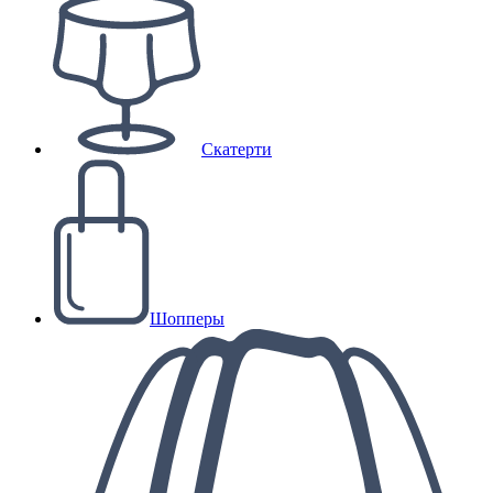
Скатерти
Шопперы