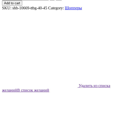
шоппер
Add to cart
Shabu
SKU:
shb-10669-ttbg-40-45
Category:
Шопперы
Песочный
калейдоскоп
quantity
Удалить из списка
желаний
В список желаний