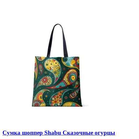
Сумка шоппер Shabu Сказочные огурцы