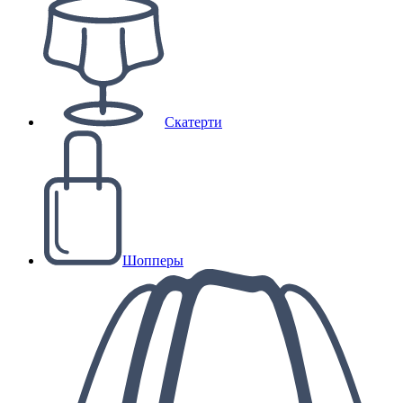
Скатерти
Шопперы