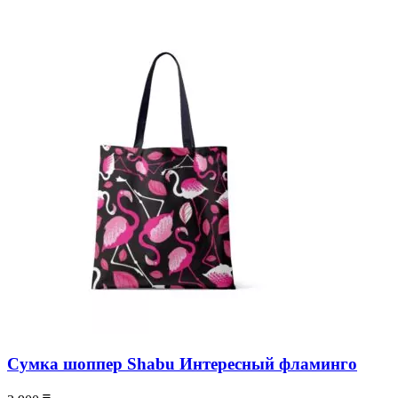
Сумка шоппер Shabu Интересный фламинго