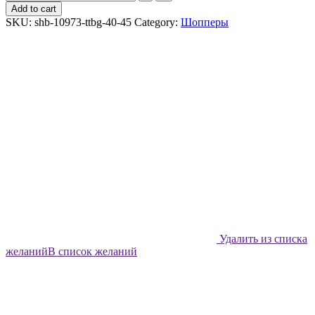
шоппер
Add to cart
Shabu
SKU:
shb-10973-ttbg-40-45
Category:
Шопперы
Павлиний
сад
quantity
Удалить из списка
желаний
В список желаний