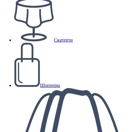
Скатерти
Шопперы