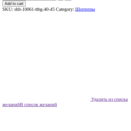
шоппер
Add to cart
Shabu
SKU:
shb-10061-ttbg-40-45
Category:
Шопперы
Волновой
эффект
quantity
Удалить из списка
желаний
В список желаний