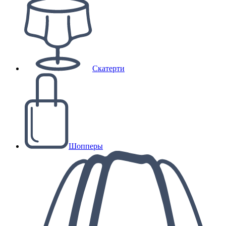
Скатерти
Шопперы