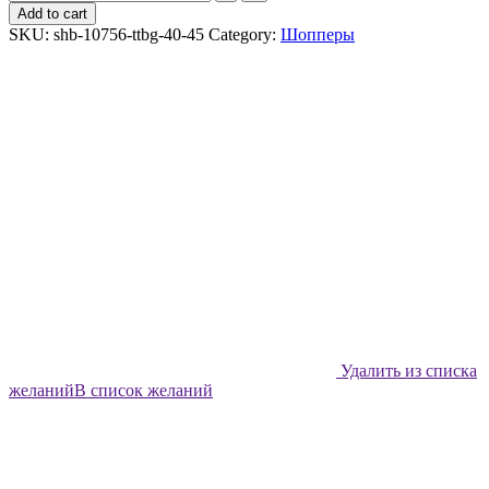
шоппер
Add to cart
Shabu
SKU:
shb-10756-ttbg-40-45
Category:
Шопперы
Версетти
в
красном
quantity
Удалить из списка
желаний
В список желаний