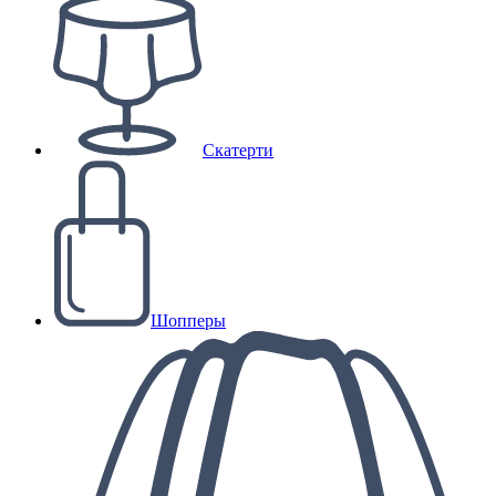
Скатерти
Шопперы