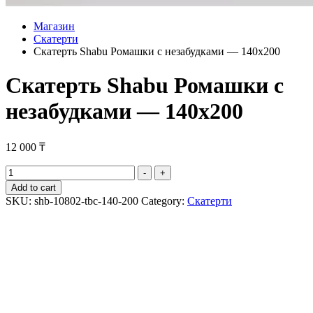
Магазин
Скатерти
Скатерть Shabu Ромашки с незабудками — 140х200
Скатерть Shabu Ромашки с
незабудками — 140х200
12 000
₸
Скатерть
-
+
Shabu
Add to cart
Ромашки
SKU:
shb-10802-tbc-140-200
Category:
Скатерти
с
незабудками
-
140х200
quantity