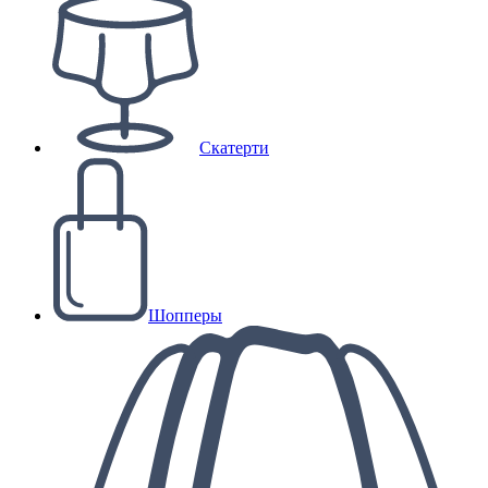
Скатерти
Шопперы