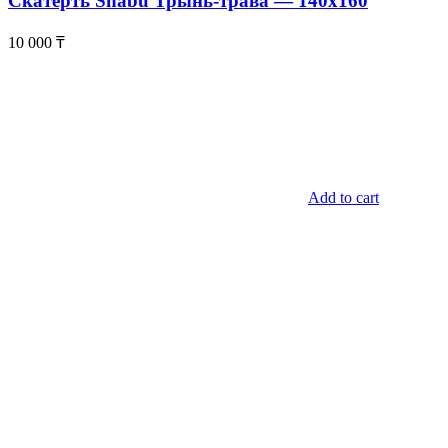
Скатерть Shabu Трынь-трава — 140х160
10 000
₸
Add to cart