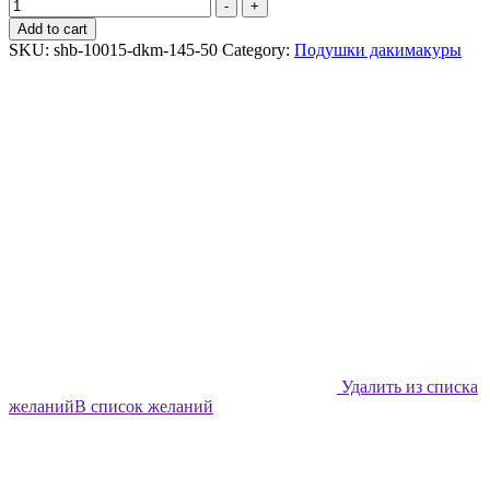
Подушки-
-
+
дакимакуры
Add to cart
Shabu
SKU:
shb-10015-dkm-145-50
Category:
Подушки дакимакуры
Узоры
Марса
quantity
Удалить из списка
желаний
В список желаний