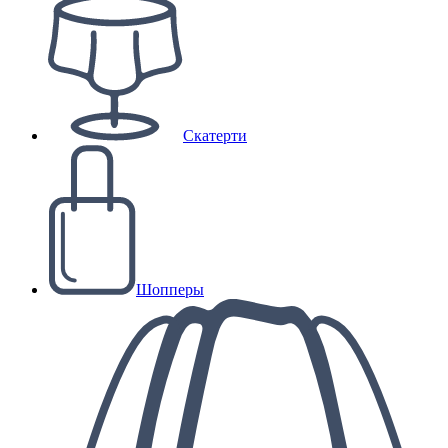
Скатерти
Шопперы