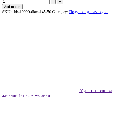
Подушки-
-
+
дакимакуры
Add to cart
Shabu
SKU:
shb-10009-dkm-145-50
Category:
Подушки дакимакуры
Плашки
quantity
Удалить из списка
желаний
В список желаний