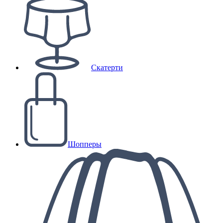
Скатерти
Шопперы