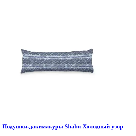
Подушки-дакимакуры Shabu Холодный узор