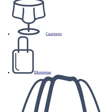
Скатерти
Шопперы