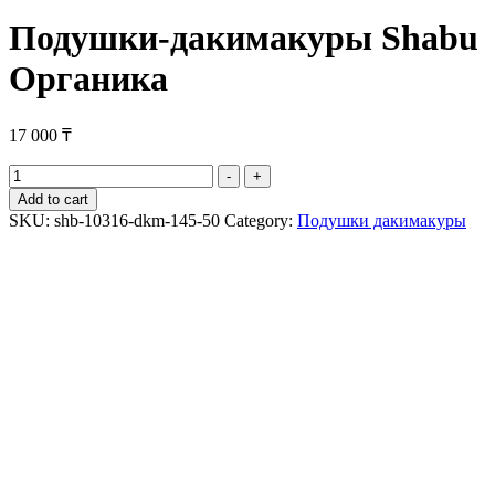
Подушки-дакимакуры Shabu
Органика
17 000
₸
Подушки-
-
+
дакимакуры
Add to cart
Shabu
SKU:
shb-10316-dkm-145-50
Category:
Подушки дакимакуры
Органика
quantity