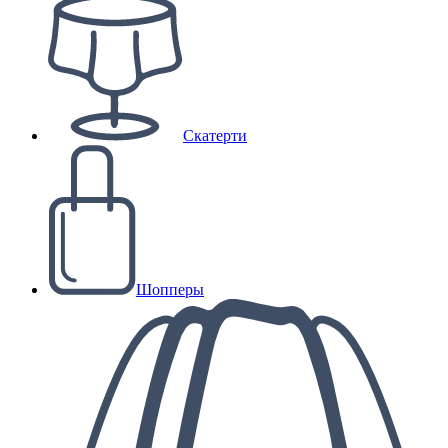
Скатерти
Шопперы