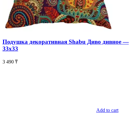
Подушка декоративная Shabu Диво дивное —
33х33
3 490
₸
Add to cart