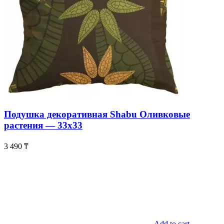
Подушка декоративная Shabu Оливковые
растения — 33х33
3 490
₸
Add to cart