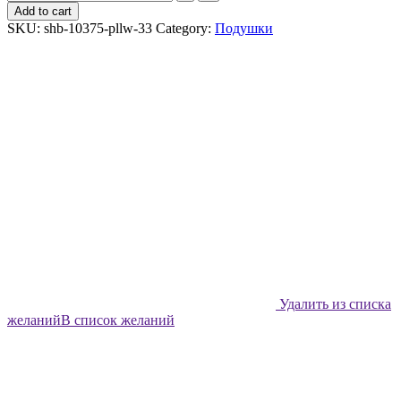
декоративная
Add to cart
Shabu
SKU:
shb-10375-pllw-33
Category:
Подушки
Звездное
небо
-
33х33
quantity
Удалить из списка
желаний
В список желаний