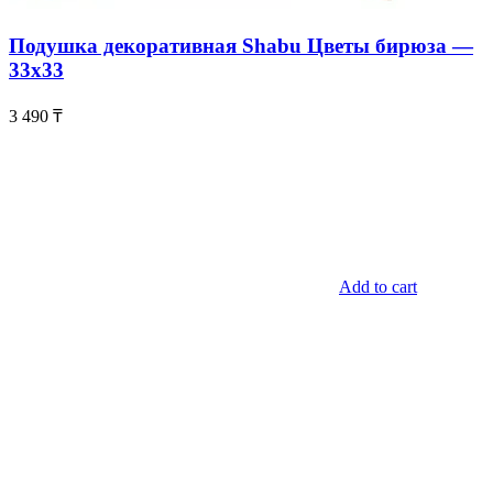
Подушка декоративная Shabu Цветы бирюза —
33х33
3 490
₸
Add to cart