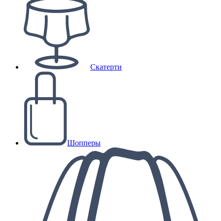
Скатерти
Шопперы