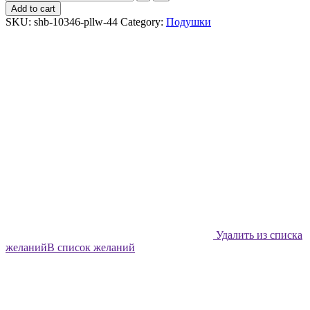
декоративная
Add to cart
Shabu
SKU:
shb-10346-pllw-44
Category:
Подушки
Пробирки
-
44х44
quantity
Удалить из списка
желаний
В список желаний