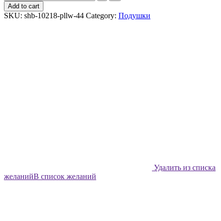
декоративная
Add to cart
Shabu
SKU:
shb-10218-pllw-44
Category:
Подушки
Пончики
-
44х44
quantity
Удалить из списка
желаний
В список желаний