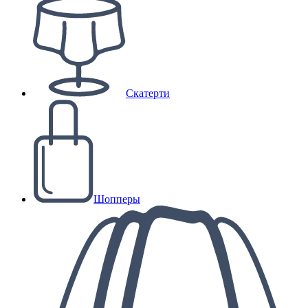
Скатерти
Шопперы