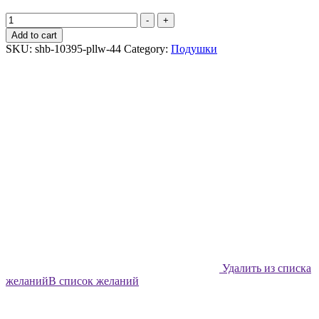
Подушка
-
+
декоративная
Add to cart
Shabu
SKU:
shb-10395-pllw-44
Category:
Подушки
Морская
сказка
-
44х44
quantity
Удалить из списка
желаний
В список желаний