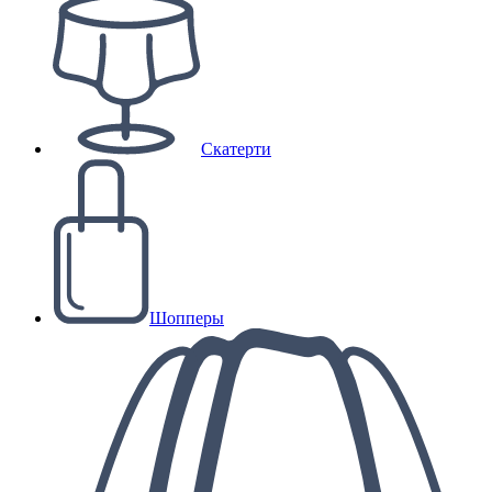
Скатерти
Шопперы