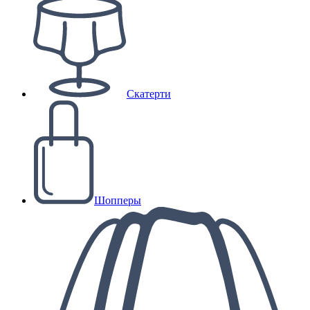
Скатерти
Шопперы