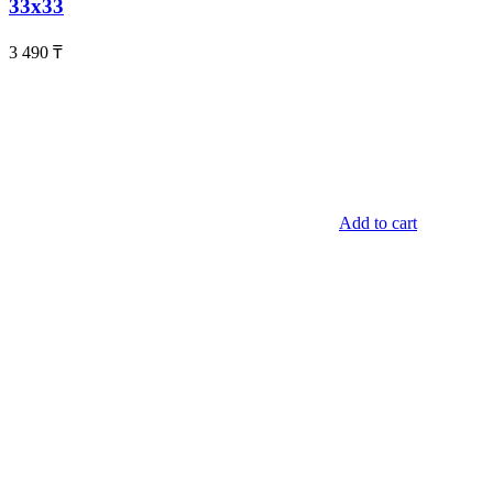
33х33
3 490
₸
Add to cart