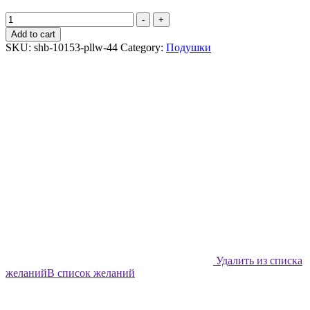
Подушка
-
+
декоративная
Add to cart
Shabu
SKU:
shb-10153-pllw-44
Category:
Подушки
Домашние
коты
-
44х44
quantity
Удалить из списка
желаний
В список желаний