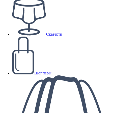
Скатерти
Шопперы