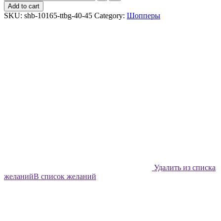
шоппер
Add to cart
Shabu
SKU:
shb-10165-ttbg-40-45
Category:
Шопперы
Человечки
quantity
Удалить из списка
желаний
В список желаний