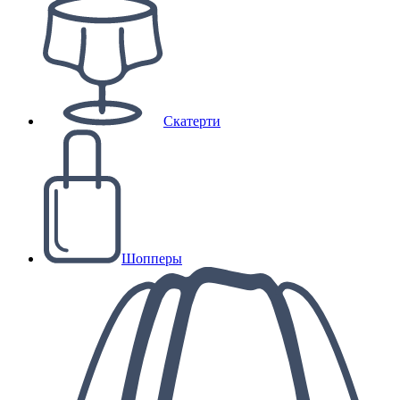
Скатерти
Шопперы