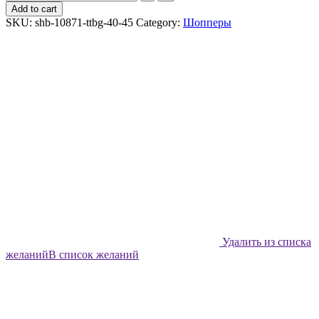
шоппер
Add to cart
Shabu
SKU:
shb-10871-ttbg-40-45
Category:
Шопперы
Цветочная
энциклопедия
quantity
Удалить из списка
желаний
В список желаний