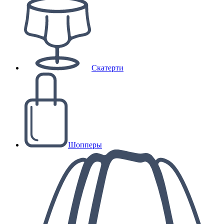
Скатерти
Шопперы