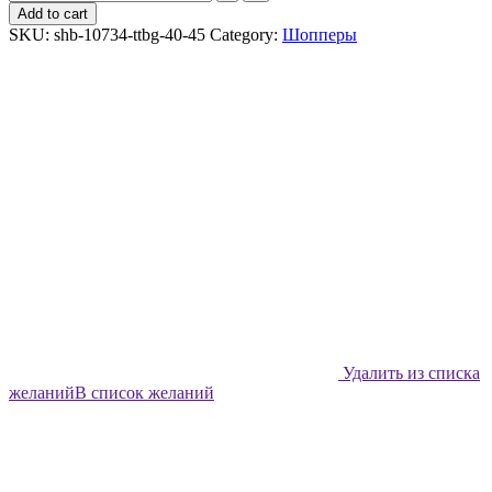
шоппер
Add to cart
Shabu
SKU:
shb-10734-ttbg-40-45
Category:
Шопперы
Цветочная
композиция
quantity
Удалить из списка
желаний
В список желаний