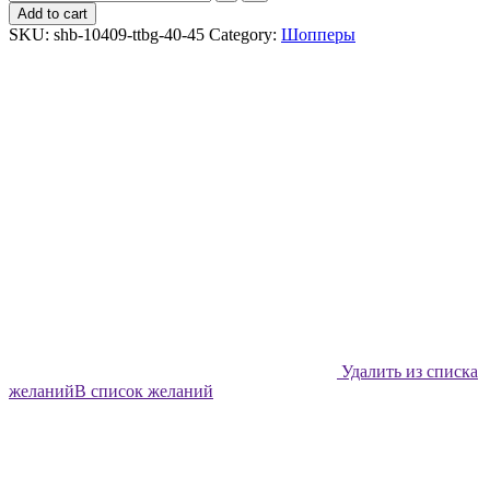
шоппер
Add to cart
Shabu
SKU:
shb-10409-ttbg-40-45
Category:
Шопперы
Цветные
сланцы
quantity
Удалить из списка
желаний
В список желаний