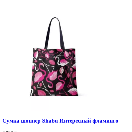
Сумка шоппер Shabu Интересный фламинго