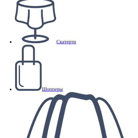
Скатерти
Шопперы