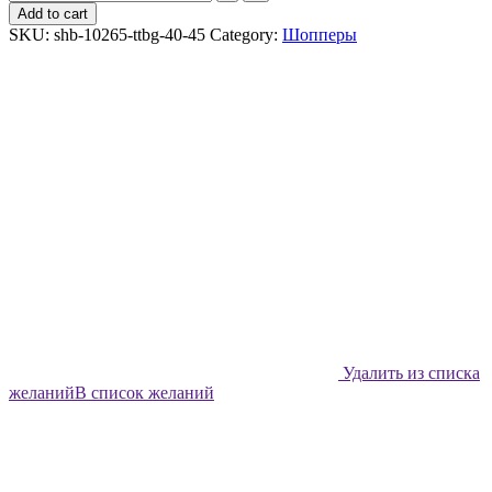
шоппер
Add to cart
Shabu
SKU:
shb-10265-ttbg-40-45
Category:
Шопперы
Украшения
quantity
Удалить из списка
желаний
В список желаний