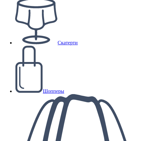
Скатерти
Шопперы