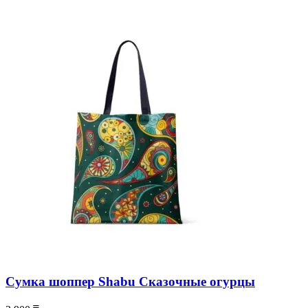
Сумка шоппер Shabu Сказочные огурцы