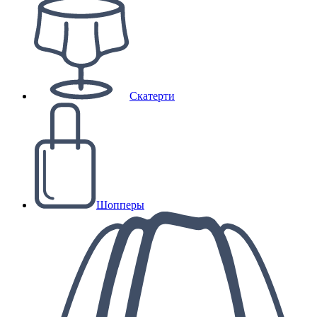
Скатерти
Шопперы