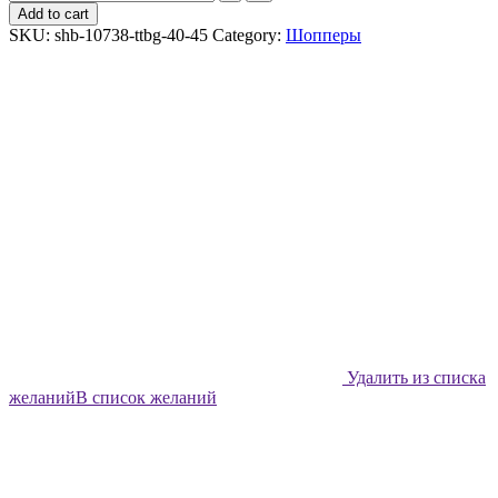
шоппер
Add to cart
Shabu
SKU:
shb-10738-ttbg-40-45
Category:
Шопперы
Розовый
звёздный
витраж
quantity
Удалить из списка
желаний
В список желаний