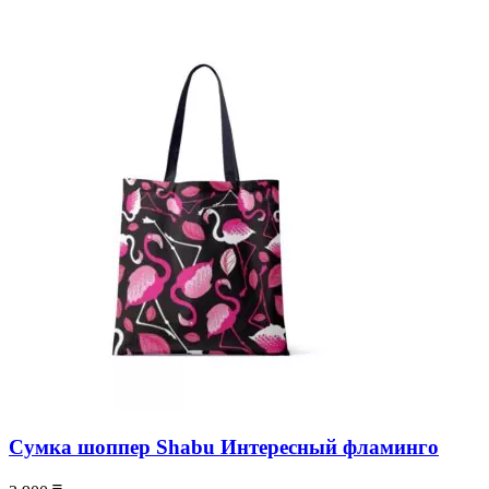
Сумка шоппер Shabu Интересный фламинго