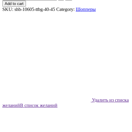
шоппер
Add to cart
Shabu
SKU:
shb-10605-ttbg-40-45
Category:
Шопперы
Розовые
лебеди
quantity
Удалить из списка
желаний
В список желаний