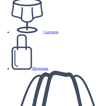
Скатерти
Шопперы