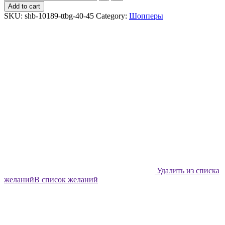
шоппер
Add to cart
Shabu
SKU:
shb-10189-ttbg-40-45
Category:
Шопперы
Розовая
лилия
quantity
Удалить из списка
желаний
В список желаний