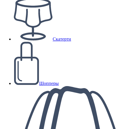
Скатерти
Шопперы