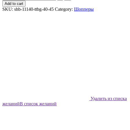
шоппер
Add to cart
Shabu
SKU:
shb-11140-ttbg-40-45
Category:
Шопперы
Пеликаны
quantity
Удалить из списка
желаний
В список желаний