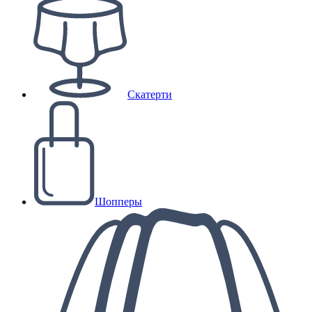
Скатерти
Шопперы