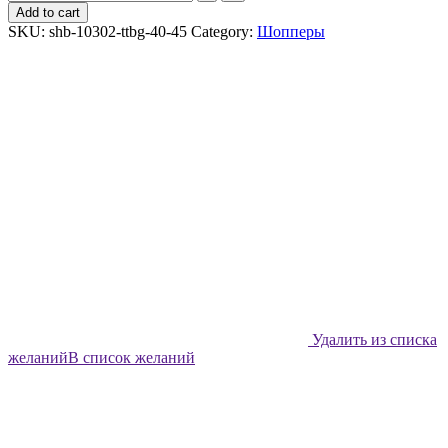
шоппер
Add to cart
Shabu
SKU:
shb-10302-ttbg-40-45
Category:
Шопперы
Панды
в
сердечках
quantity
Удалить из списка
желаний
В список желаний