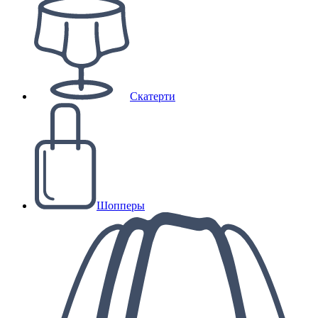
Скатерти
Шопперы