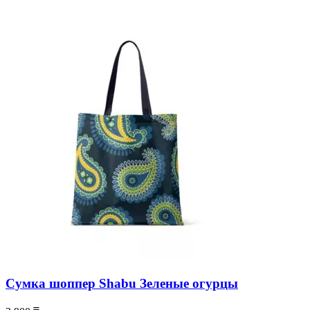
Сумка шоппер Shabu Зеленые огурцы