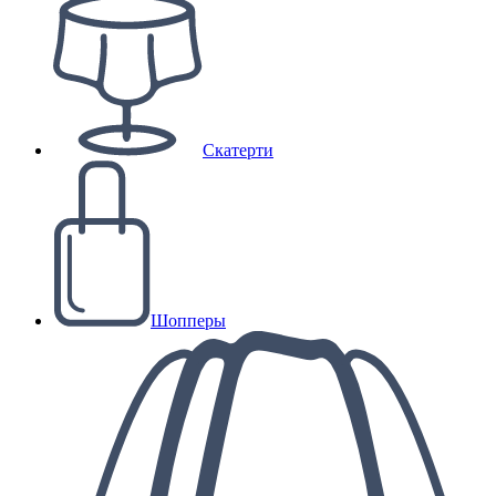
Скатерти
Шопперы