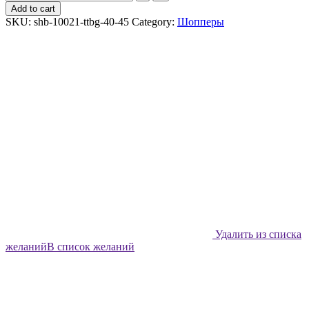
шоппер
Add to cart
Shabu
SKU:
shb-10021-ttbg-40-45
Category:
Шопперы
Огурец
бута
quantity
Удалить из списка
желаний
В список желаний