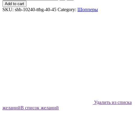
шоппер
Add to cart
Shabu
SKU:
shb-10240-ttbg-40-45
Category:
Шопперы
Не
попадись
quantity
Удалить из списка
желаний
В список желаний