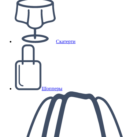
Скатерти
Шопперы