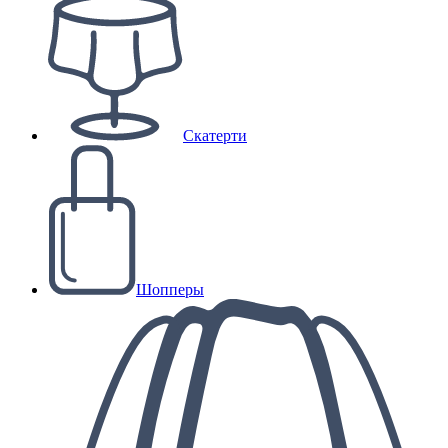
Скатерти
Шопперы