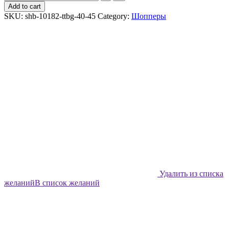
шоппер
Add to cart
Shabu
SKU:
shb-10182-ttbg-40-45
Category:
Шопперы
Нежная
композиция
quantity
Удалить из списка
желаний
В список желаний