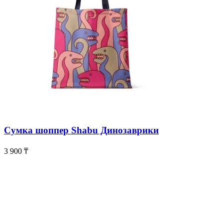
Сумка шоппер Shabu Динозаврики
3 900
₸