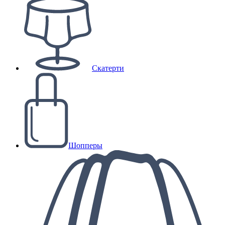
Скатерти
Шопперы