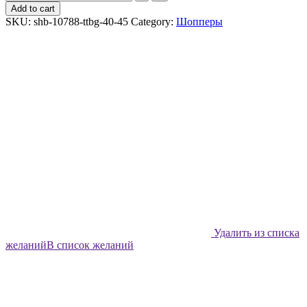
шоппер
Add to cart
Shabu
SKU:
shb-10788-ttbg-40-45
Category:
Шопперы
Летят
журавли
quantity
Удалить из списка
желаний
В список желаний