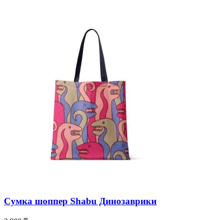
Сумка шоппер Shabu Динозаврики