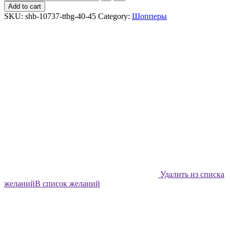
шоппер
Add to cart
Shabu
SKU:
shb-10737-ttbg-40-45
Category:
Шопперы
Клумба
с
незабудками
quantity
Удалить из списка
желаний
В список желаний