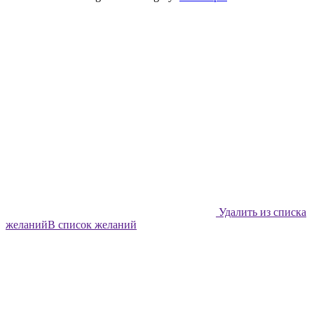
Дружба
quantity
Удалить из списка
желаний
В список желаний