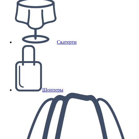
Скатерти
Шопперы