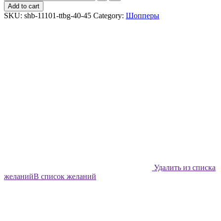
шоппер
Add to cart
Shabu
SKU:
shb-11101-ttbg-40-45
Category:
Шопперы
Двемеры
quantity
Удалить из списка
желаний
В список желаний