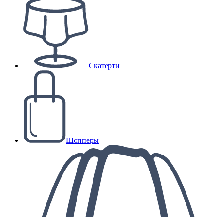
Скатерти
Шопперы