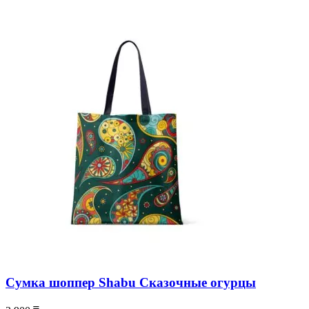
Сумка шоппер Shabu Сказочные огурцы