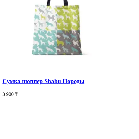
Сумка шоппер Shabu Породы
3 900
₸