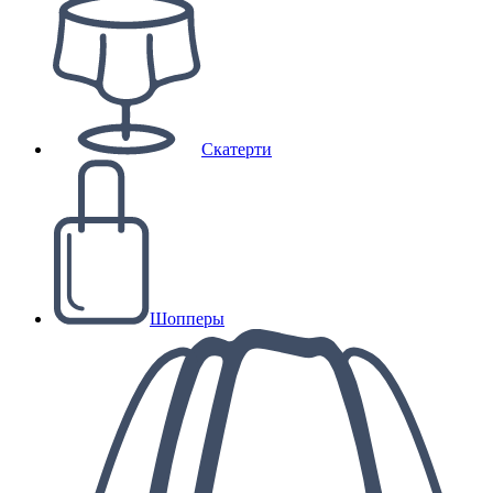
Скатерти
Шопперы