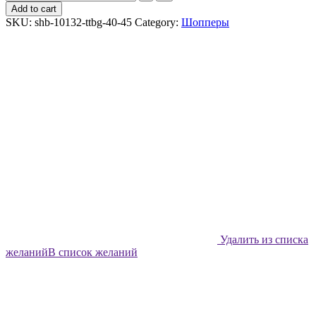
шоппер
Add to cart
Shabu
SKU:
shb-10132-ttbg-40-45
Category:
Шопперы
Акварельные
бабочки
quantity
Удалить из списка
желаний
В список желаний